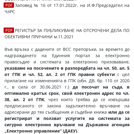
Заповед № 16 от 17.01.2022г. на И.Ф.Председател на
ЧлРС
РЕГИСТЪР ЗА ПУБЛИКУВАНЕ НА ОТСРОЧЕНИ ДЕЛА ПО
ОБЕКТИВНИ ПРИЧИНИ м.11.2021
Във връзка с дадените от ВСС препоръки, за времето до
надграждането на Единния портал за електронно
правосъдие и системата за електронно призоваване,
указваме
на
посочените в разпоредбата на чл. 50, ал. 5
от ГПК и чл. 52, ал. 2 от ГПК правни субекти
с цел
прилагане на измененията в ГПК (обн. ДВ, бр. 110 от 2020
г., в сила от 30.06.2021 г.)
да посочат на съда, в
оптимално кратък срок, свой електронен адрес по чл.
38, ал. 2 от ГПК
, чрез които трябва да се извършва
предписаното от закона задължително връчване на
адресирани до тях съобщения и съдебни книжа
или да се
регистрират и ползват услугите на системата за
сигурно електронно връчване на Държавна агенция
„Електронно управление“ (ДАЕУ)
.