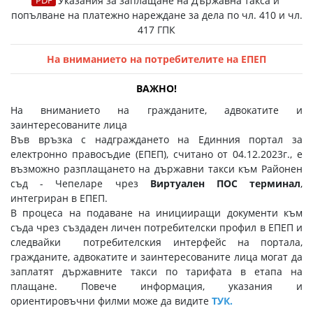
Указания за заплащане на Държавна такса и
попълване на платежно нареждане за дела по чл. 410 и чл.
417 ГПК
На вниманието на потребителите на ЕПЕП
ВАЖНО!
На вниманието на гражданите, адвокатите и
заинтересованите лица
Във връзка с надграждането на Единния портал за
електронно правосъдие (ЕПЕП), считано от 04.12.2023г., е
възможно разплащането на държавни такси към Районен
съд - Чепеларе чрез
Виртуален ПОС терминал
,
интегриран в ЕПЕП.
В процеса на подаване на иницииращи документи към
съда чрез създаден личен потребителски профил в ЕПЕП и
следвайки потребителския интерфейс на портала,
гражданите, адвокатите и заинтересованите лица могат да
заплатят държавните такси по тарифата в етапа на
плащане. Повече информация, указания и
ориентировъчни филми може да видите
ТУК
.