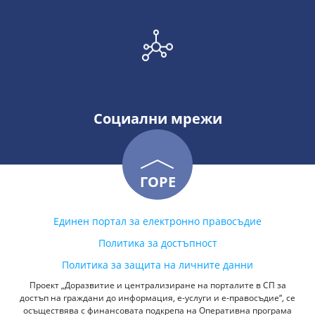
Социални мрежи
ГОРЕ
Единен портал за електронно правосъдие
Политика за достъпност
Политика за защита на личните данни
Проект „Доразвитие и централизиране на порталите в СП за
достъп на граждани до информация, е-услуги и е-правосъдие“, се
осъществява с финансовата подкрепа на Оперативна програма